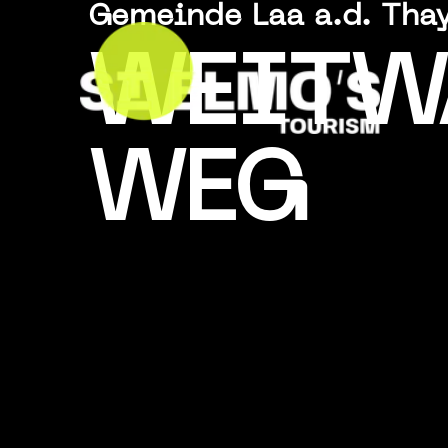
Gemeinde Laa a.d. Thay
WEITW
WEG