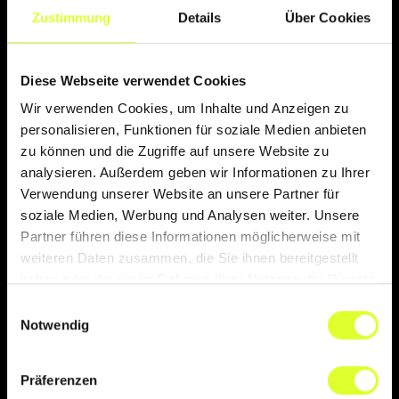
Zustimmung
Details
Über Cookies
Diese Webseite verwendet Cookies
Wir verwenden Cookies, um Inhalte und Anzeigen zu
personalisieren, Funktionen für soziale Medien anbieten
zu können und die Zugriffe auf unsere Website zu
analysieren. Außerdem geben wir Informationen zu Ihrer
Verwendung unserer Website an unsere Partner für
soziale Medien, Werbung und Analysen weiter. Unsere
Partner führen diese Informationen möglicherweise mit
404
404
weiteren Daten zusammen, die Sie ihnen bereitgestellt
haben oder die sie im Rahmen Ihrer Nutzung der Dienste
gesammelt haben.
Einwilligungsauswahl
Notwendig
Seite nicht gefunden
Seite nicht gefunden
Präferenzen