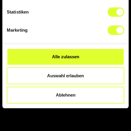
Back to Tourism
Back to Boost
Startseite
Startseite
Statistiken
Marketing
Alle zulassen
Auswahl erlauben
Ablehnen